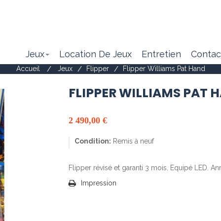
Jeux
Location De Jeux
Entretien
Contac
Accueil
>
Jeux
>
Flipper
>
Flipper Williams Pat Hand
FLIPPER WILLIAMS PAT 
2 490,00 €
Condition:
Remis à neuf
Flipper révisé et garanti 3 mois. Equipé LED. An
Impression