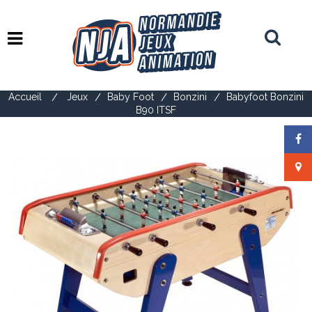
Basculer
la
navigation
Accueil
>
Jeux
>
Baby Foot
>
Bonzini
>
Babyfoot Bonzini
B90 ITSF